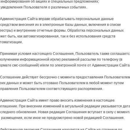
 информирования об акциях и специальных предложениях;
 уведомления Пользователя о различных событиях.
. Администрация Сайта вправе обрабатывать персональные данные
средством внесения их в электронные базы данных, включения в списки
реестры) и внутренние отчетные формы. Обработка персональных данных
жет быть, как автоматизированная, так и без использования средств
втоматизации.
 Принимая условия настоящего Соглашения, Пользователь также соглашаетс
получением информационной и(или) рекламной рассылки по телефону (в
рмате смс-сообщений) и/или по электронной почте от Администрации Сайта
 Соглашение действует бессрочно с момента предоставления Пользователе
оих данных и может быть отозвано Пользователем в любой момент путем
аправления Пользователем соответствующего распоряжения.
 Администрация Сайта имеет право вносить изменения в настоящее
глашение. При внесении изменений в актуальной редакции указывается дат
следнего обновления. Новая редакция Соглашения вступает в силу с момент
 размещения, если иное не предусмотрено новой редакцией Соглашения.
 Действующая редакция Соглашения находится на Сайте на странице по