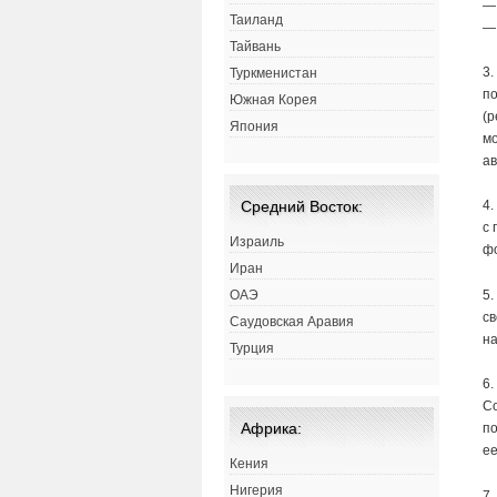
—
Таиланд
—
Тайвань
3
Туркменистан
по
Южная Корея
(
Япония
мо
а
Средний Восток:
4.
с 
Израиль
фо
Иран
5.
ОАЭ
св
Саудовская Аравия
н
Турция
6.
Со
Африка:
по
ее
Кения
Нигерия
7.