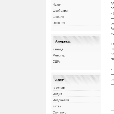
д
Чехия
пе
Швейцария
и 
Швеция
— 
Эстония
с
А
и
— 
Америка:
и 
пр
Канада
пе
Мексика
св
США
2.
—
ок
Азия:
— 
Вьетнам
Индия
— 
— 
Индонезия
—
Китай
— 
Сингапур