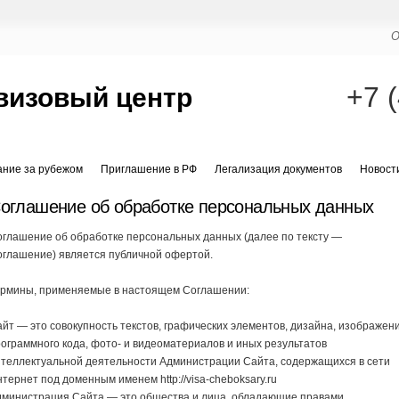
О
+7 
визовый центр
ание за рубежом
Приглашение в РФ
Легализация документов
Новост
оглашение об обработке персональных данных
глашение об обработке персональных данных (далее по тексту —
оглашение) является публичной офертой.
ермины, применяемые в настоящем Соглашении:
йт — это совокупность текстов, графических элементов, дизайна, изображени
ограммного кода, фото- и видеоматериалов и иных результатов
теллектуальной деятельности Администрации Сайта, содержащихся в сети
тернет под доменным именем http://visa-cheboksary.ru
дминистрация Сайта — это общества и лица, обладающие правами