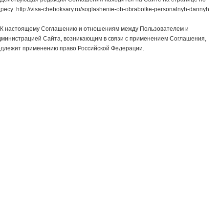
ресу: http://visa-cheboksary.ru/soglashenie-ob-obrabotke-personalnyh-dannyh
. К настоящему Соглашению и отношениям между Пользователем и
дминистрацией Сайта, возникающим в связи с применением Соглашения,
одлежит применению право Российской Федерации.