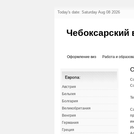
Today's date: Saturday Aug 08 2026
Чебоксарский 
Оформление виз
Работа и образов
С
Европа:
Со
С
Австрия
Бельгия
Т
Болгария
Великобритания
Са
пр
Венгрия
ин
Германия
Ин
Греция
А