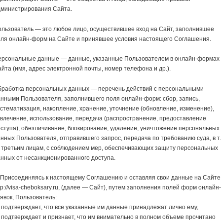
дминистрирования Сайта.
льзователь — это любое лицо, осуществившее вход на Сайт, заполнившее
оля онлайн-форм на Сайте и принявшее условия настоящего Соглашения.
ерсональные данные — данные, указанные Пользователем в онлайн-формах
йта (имя, адрес электронной почты, номер телефона и др.).
бработка персональных данных — перечень действий с персональными
нными Пользователя, заполнившего поля онлайн-форм: сбор, запись,
стематизация, накопление, хранение, уточнение (обновление, изменение),
влечение, использование, передача (распространение, предоставление
ступа), обезличивание, блокирование, удаление, уничтожение персональных
нных Пользователя, отправившего запрос, передача по требованию суда, в т
, третьим лицам, с соблюдением мер, обеспечивающих защиту персональных
нных от несанкционированного доступа.
 Присоединяясь к настоящему Соглашению и оставляя свои данные на Сайте
tp://visa-cheboksary.ru, (далее — Сайт), путем заполнения полей форм онлайн
явок, Пользователь:
подтверждает, что все указанные им данные принадлежат лично ему,
подтверждает и признает, что им внимательно в полном объеме прочитано