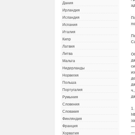
Дания
а
Ирландия
Исландия
По
п
Испания
Италия
П
Кипр
Са
Латвия
Литва
О
да
Мальта
си
Нидерланды
из
Норвегия
до
Польша
да
Португалия
ч.
да
Румыния
Словения
1.
Словакия
ht
Финляндия
за
Франция
— 
— 
Хорватия