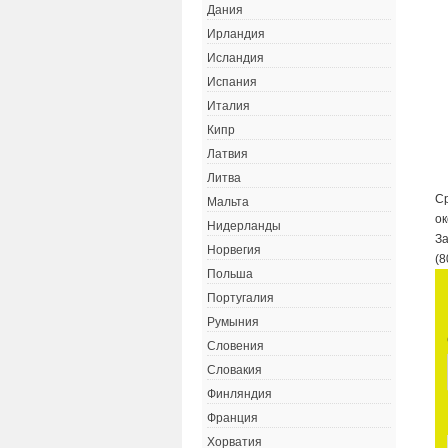
Дания
Ирландия
Исландия
Испания
Италия
Кипр
Латвия
Литва
Ср
Мальта
ок
Нидерланды
За
Норвегия
(8
Польша
Португалия
Румыния
Словения
Словакия
Финляндия
Франция
Хорватия