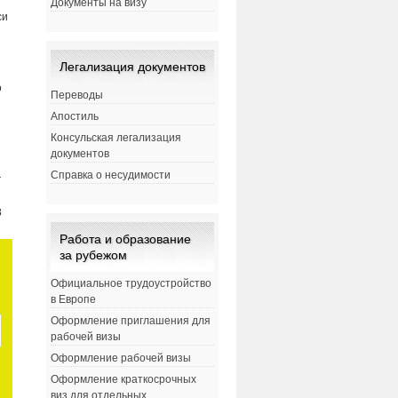
Документы на визу
си
Легализация документов
о
Переводы
Апостиль
Консульская легализация
документов
Справка о несудимости
—
8
Работа и образование
за рубежом
Официальное трудоустройство
в Европе
Оформление приглашения для
рабочей визы
Оформление рабочей визы
Оформление краткосрочных
виз для отдельных