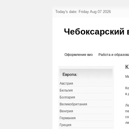
Today's date: Friday Aug 07 2026
Чебоксарский 
Оформление виз
Работа и образов
К
Европа:
Мы
Австрия
К
Бельгия
в 
Болгария
Великобритания
Ле
пе
Венгрия
со
Германия
ле
Греция