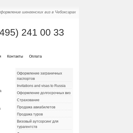
формление шенгенских виз в Чебоксарах
(495) 241 00 33
и
Контакты
Оплата
Оформление заграничных
паспортов
Invitations and visas to Russia
а
Оформление долгосрочных виз
Страхование
Продажа авиабилетов
и
Продажа туров
и
й
Визовый аутсорсинг для
турагентств