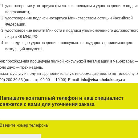
удостоверение у нотариуса (вместе с переводом и удостоверением подпи
переводчика),
удостоверение подписи нотариуса Министерством юстиции Российской
Федерации,
удостоверение печати Минюста и подписи уполномоченного должностног
лица в КД МИД РФ,
последующее удостоверение в консульстве государства, принимающего
исходящий документ.
ок прохождения процедуры полной консульской легализации в Чебоксарах 
оло двух — трёх недель.
казать услугу и получить дополнительную информацию можно по телефону: 
00) 200 30 53 (пн — пт, 09:00 — 19:00). E-mail:
info@visa-cheboksary.ru
Напишите контактный телефон и наш специалист
свяжется с вами для уточнения заказа
Введите номер телефона