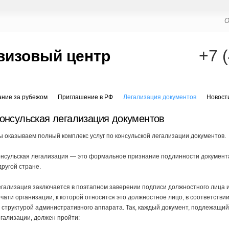
О
+7 
визовый центр
ание за рубежом
Приглашение в РФ
Легализация документов
Новост
онсульская легализация документов
 оказываем полный комплекс услуг по консульской легализации документов.
онсульская легализация — это формальное признание подлинности документ
другой стране.
гализация заключается в поэтапном заверении подписи должностного лица 
чати организации, к которой относится это должностное лицо, в соответстви
 структурой административного аппарата. Так, каждый документ, подлежащи
гализации, должен пройти: