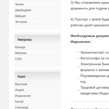
3) Мы отправляем курь
Чехия
документы для подачи в
Швейцария
Швеция
4) Паспорт с визой буд
Эстония
рабочих дней курьерск
Необходимые докуме
Америка:
Индонезию:
Канада
Загранпаспорт со
Мексика
Фото/селфи на т
США
Электронная Банк
формате с миним
Подтверждение до
Азия:
год.
Вьетнам
Трудовой договор
Индия
пределами Индон
Индонезия
Китай
Сингапур