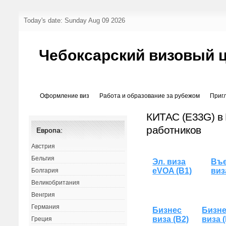
Today's date: Sunday Aug 09 2026
Чебоксарский визовый 
Оформление виз
Работа и образование за рубежом
Приг
КИТАС (E33G) в
работников
Европа:
Австрия
Бельгия
Эл. виза
Въе
eVOA (B1)
виз
Болгария
Великобритания
Венгрия
Германия
Бизнес
Бизн
виза (B2)
виза 
Греция