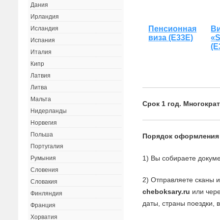
Дания
Ирландия
Пенсионная
В
Исландия
виза (Е33Е)
«
Испания
(Е
Италия
Кипр
Латвия
Литва
Мальта
Срок 1 год. Многократ
Нидерланды
Норвегия
Польша
Порядок оформления
Португалия
1) Вы собираете докуме
Румыния
Словения
2) Отправляете сканы 
Словакия
cheboksary.ru
или чере
Финляндия
даты, страны поездки, 
Франция
Хорватия