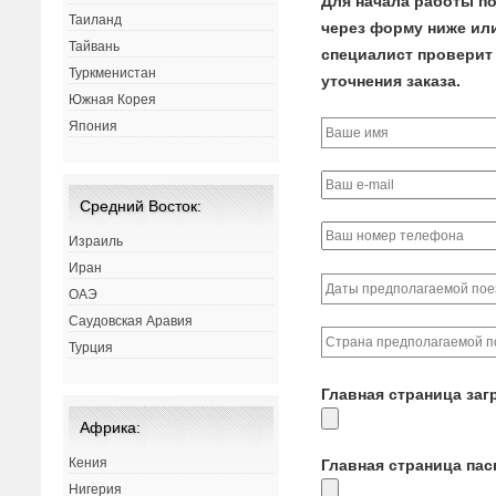
Для начала работы по
Таиланд
через форму ниже или 
Тайвань
специалист проверит 
Туркменистан
уточнения заказа.
Южная Корея
Япония
Средний Восток:
Израиль
Иран
ОАЭ
Саудовская Аравия
Турция
Главная страница заг
Африка:
Кения
Главная страница па
Нигерия