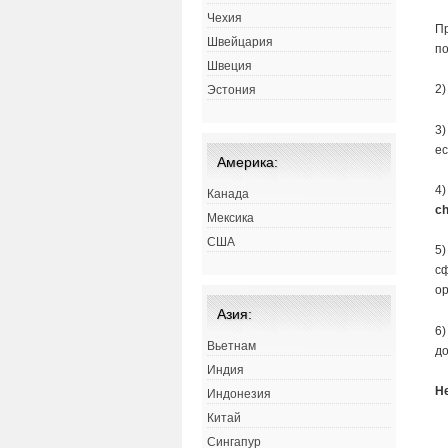
Чехия
Пр
Швейцария
по
Швеция
2)
Эстония
3)
ес
Америка:
4)
Канада
ch
Мексика
США
5)
сф
ор
Азия:
6)
Вьетнам
до
Индия
Н
Индонезия
Китай
Сингапур