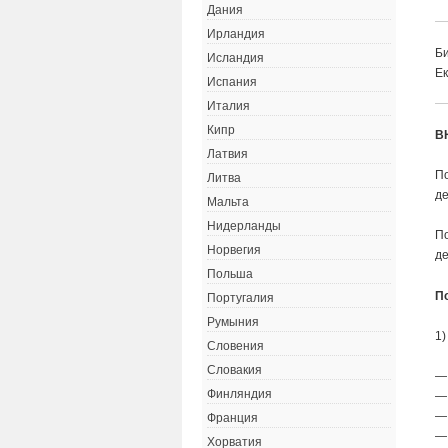
Дания
Ирландия
Би
Исландия
Ек
Испания
Италия
Кипр
В
Латвия
П
Литва
де
Мальта
Нидерланды
П
Норвегия
д
Польша
П
Португалия
Румыния
1)
Словения
Словакия
—
Финляндия
—
—
Франция
— 
Хорватия