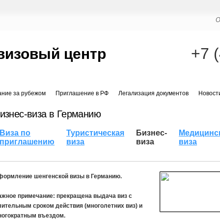
О
+7 
визовый центр
ание за рубежом
Приглашение в РФ
Легализация документов
Новост
изнес-виза в Германию
Виза по
Туристическая
Бизнес-
Медицинс
приглашению
виза
виза
виза
формление шенгенской визы в Германию.
ажное примечание: прекращена выдача виз с
лительным сроком действия (многолетних виз) и
ногократным въездом.