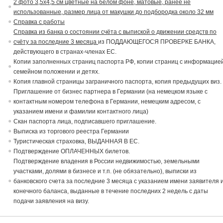
2 фото 3,5х4,5 см цветные на белом фоне, матовые, ранее не
использованные, размер лица от макушки до подбородка около 32 мм
Справка с работы
Справка из банка о состоянии счёта с выпиской о движении средств по
счёту за последние 3 месяца
из ПОДДАЮЩЕГОСЯ ПРОВЕРКЕ БАНКА,
действующего в странах-членах ЕС.
Копии заполненных страниц паспорта РФ, копии страниц с информацие
семейном положении и детях.
Копия главной страницы заграничного паспорта, копия предыдущих виз.
Приглашение от бизнес партнера в Германии (на немецком языке с
контактным номером телефона в Германии, немецким адресом, с
указанием имени и фамилии контактного лица)
Скан паспорта лица, подписавшего приглашение.
Выписка из торгового реестра Германии
Туристическая страховка, ВЫДАННАЯ В ЕС.
Подтверждение ОПЛАЧЕННЫХ билетов.
Подтверждение владения в России недвижимостью, земельными
участками, долями в бизнесе и т.п. (не обязательно), выписки из
банковского счета за последние 3 месяца с указанием имени заявителя 
конечного баланса, выданные в течение последних 2 недель с даты
подачи заявления на визу.